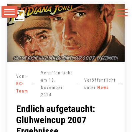
Zum
Inhalt
springen
Veröffentlicht
Von –
am
18.
Veröffentlicht
RC-
1
November
unter
News
Team
2014
Endlich aufgetaucht:
Glühweincup 2007
Ergebnisse